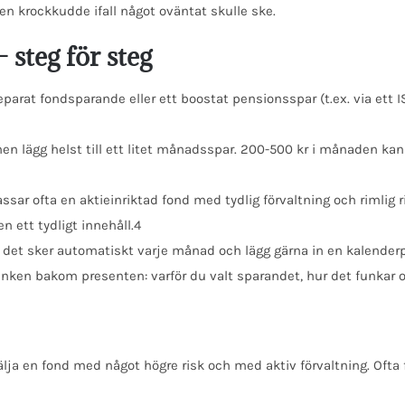
en krockkudde ifall något oväntat skulle ske.
 steg för steg
parat fondsparande eller ett boostat pensionsspar (t.ex. via ett I
en lägg helst till ett litet månadsspar. 200-500 kr i månaden kan g
assar ofta en aktieinriktad fond med tydlig förvaltning och rimlig
n ett tydligt innehåll.4
 det sker automatiskt varje månad och lägg gärna in en kalender
tanken bakom presenten: varför du valt sparandet, hur det funkar o
lja en fond med något högre risk och med aktiv förvaltning. Ofta f