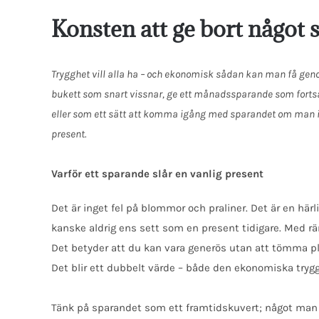
Konsten att ge bort något 
Trygghet vill alla ha – och ekonomisk sådan kan man få genom
bukett som snart vissnar, ge ett månadssparande som fortsätte
eller som ett sätt att komma igång med sparandet om man inte
present.
Varför ett sparande slår en vanlig present
Det är inget fel på blommor och praliner. Det är en här
kanske aldrig ens sett som en present tidigare. Med ränta
Det betyder att du kan vara generös utan att tömma p
Det blir ett dubbelt värde – både den ekonomiska tryg
Tänk på sparandet som ett framtidskuvert; något man öpp