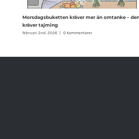
Några ovanliga men utmärkta
morsdagspresenter!
januari 7th, 2026
|
0 kommentarer