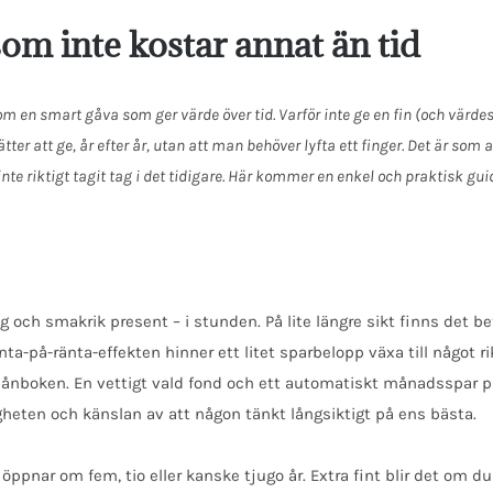
som inte kostar annat än tid
 en smart gåva som ger värde över tid. Varför inte ge en fin (och värde
r att ge, år efter år, utan att man behöver lyfta ett finger. Det är som 
 riktigt tagit tag i det tidigare. Här kommer en enkel och praktisk gui
lig och smakrik present – i stunden. På lite längre sikt finns det
-på-ränta-effekten hinner ett litet sparbelopp växa till något rikti
lånboken. En vettigt vald fond och ett automatiskt månadsspar på
gheten och känslan av att någon tänkt långsiktigt på ens bästa.
nar om fem, tio eller kanske tjugo år. Extra fint blir det om du 