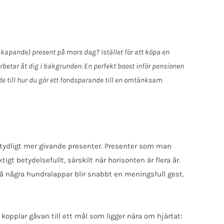
skapande) present på mors dag? Istället för att köpa en
arbetar åt dig i bakgrunden. En perfekt boost inför pensionen
de till hur du gör ett fondsparande till en omtänksam
 betydligt mer givande presenter. Presenter som man
gt betydelsefullt, särskilt när horisonten är flera år.
 några hundralappar blir snabbt en meningsfull gest.
kopplar gåvan till ett mål som ligger nära om hjärtat: