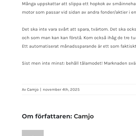
Många uppskattar att slippa ett hopkok av småinnehav o
motor som passar vid sidan av andra fonder/aktier i en
Det ska inte vara svårt att spara, tvärtom. Det ska också
och som man kan kan förstå. Kom också ihåg de tre t
Ett automatiserat månadssparande är ett som faktiskt b
Sist men inte minst: behåll tålamodet! Marknaden sväng
Av
Camjo
|
november 4th, 2025
Om författaren:
Camjo