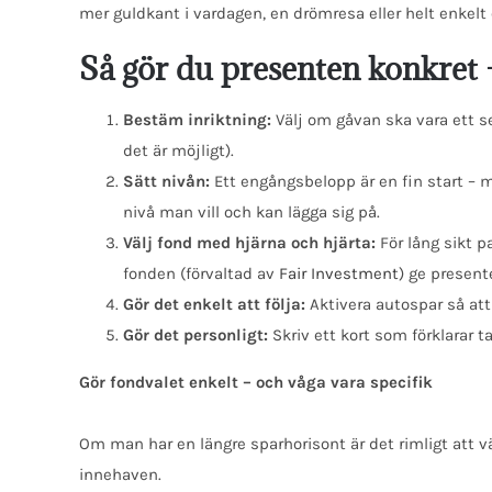
mer guldkant i vardagen, en drömresa eller helt enkelt 
Så gör du presenten konkret –
Bestäm inriktning:
Välj om gåvan ska vara ett se
det är möjligt).
Sätt nivån:
Ett engångsbelopp är en fin start – m
nivå man vill och kan lägga sig på.
Välj fond med hjärna och hjärta:
För lång sikt p
fonden (förvaltad av
Fair Investment
) ge presente
Gör det enkelt att följa:
Aktivera autospar så att
Gör det personligt:
Skriv ett kort som förklarar 
Gör fondvalet enkelt – och våga vara specifik
Om man har en längre sparhorisont är det rimligt att vä
innehaven.