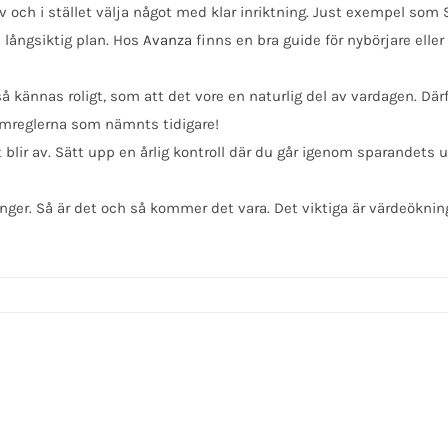
ch i stället välja något med klar inriktning. Just exempel som Spe
 långsiktig plan. Hos
Avanza
finns en bra guide för nybörjare eller 
 kännas roligt, som att det vore en naturlig del av vardagen. Därför
umreglerna som nämnts tidigare!
lir av. Sätt upp en årlig kontroll där du går igenom sparandets ut
er. Så är det och så kommer det vara. Det viktiga är värdeökninge