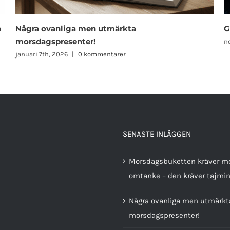
Ge bort något ”grabbigt” till morsan
G
november 6th, 2025
|
0 kommentarer
n
SENASTE INLÄGGEN
Morsdagsbuketten kräver m
omtanke – den kräver tajmi
Några ovanliga men utmärkt
morsdagspresenter!