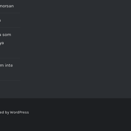
 morsan
n
na som
ya
om inte
ed by
WordPress